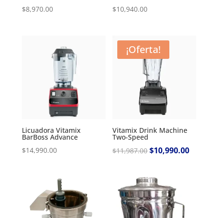
$
8,970.00
$
10,940.00
¡Oferta!
Licuadora Vitamix
Vitamix Drink Machine
BarBoss Advance
Two-Speed
Original
$
10,990.00
Current
$
14,990.00
$
11,987.00
price
price
was:
is:
$11,987.00.
$10,990.