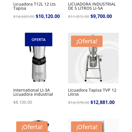
Licuadora T12L 12 Lts
LICUADORA INDUSTRIAL
Tapisa
DE 5 LITROS LI-5A
Original
$
10,120.00
Current
Original
$
9,700.00
Current
$
14,669.00
$
11,872.00
price
price
price
price
was:
is:
was:
is:
$14,669.00.
$10,120.00.
$11,872.00.
$9,700.00.
OFERTA
¡Oferta!
International LI-3A
Licuadora Tapisa TVP 12
Licuadora industrial
Litros
Original
$
12,881.00
Current
$
8,100.00
$
14,978.00
price
price
was:
is:
$14,978.00.
$12,881.
¡Oferta!
¡Oferta!