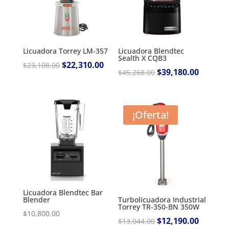
Licuadora Torrey LM-357
Licuadora Blendtec
Sealth X CQB3
Original
$
22,310.00
Current
$
23,108.00
Original
$
39,180.00
Current
$
45,268.00
price
price
price
price
was:
is:
was:
is:
$23,108.00.
$22,310.00.
$45,268.00.
$39,180.
¡Oferta!
Licuadora Blendtec Bar
Blender
Turbolicuadora Industrial
Torrey TR-350-BN 350W
$
10,800.00
Original
$
12,190.00
Current
$
13,044.00