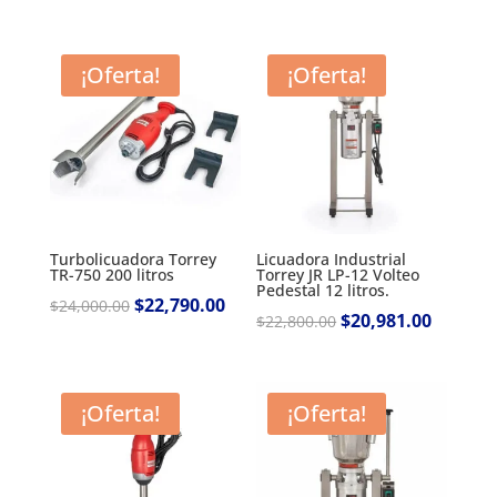
price
price
was:
is:
$13,044.00.
$12,190.
¡Oferta!
¡Oferta!
Turbolicuadora Torrey
Licuadora Industrial
TR-750 200 litros
Torrey JR LP-12 Volteo
Pedestal 12 litros.
Original
$
22,790.00
Current
$
24,000.00
Original
$
20,981.00
Current
$
22,800.00
price
price
price
price
was:
is:
was:
is:
$24,000.00.
$22,790.00.
$22,800.00.
$20,981.
¡Oferta!
¡Oferta!