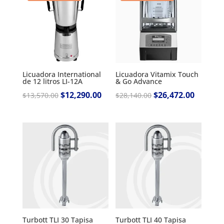
Licuadora International
Licuadora Vitamix Touch
de 12 litros LI-12A
& Go Advance
Original
$
12,290.00
Current
Original
$
26,472.00
Current
$
13,570.00
$
28,140.00
price
price
price
price
was:
is:
was:
is:
$13,570.00.
$12,290.00.
$28,140.00.
$26,472.
Turbott TLI 30 Tapisa
Turbott TLI 40 Tapisa