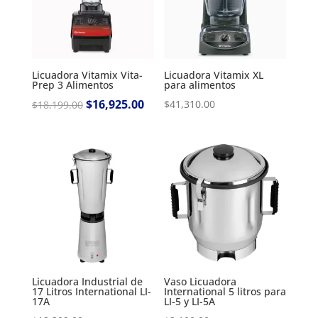
Licuadora Vitamix Vita-
Licuadora Vitamix XL
Prep 3 Alimentos
para alimentos
Original
$
16,925.00
Current
$
41,310.00
$
18,199.00
price
price
was:
is:
$18,199.00.
$16,925.00.
Licuadora Industrial de
Vaso Licuadora
17 Litros International LI-
International 5 litros para
17A
LI-5 y LI-5A