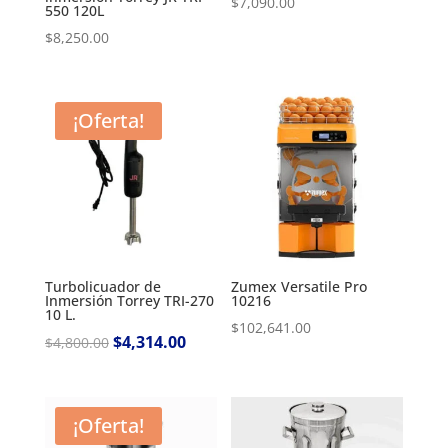
$
7,090.00
550 120L
$
8,250.00
¡Oferta!
Turbolicuador de
Zumex Versatile Pro
Inmersión Torrey TRI-270
10216
10 L.
$
102,641.00
Original
$
4,314.00
Current
$
4,800.00
price
price
was:
is:
$4,800.00.
$4,314.00.
¡Oferta!