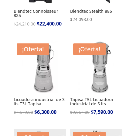
Blendtec Connoisseur
Blendtec Stealth 885
825
$
24,098.00
Original
$
22,400.00
Current
$
24,210.00
price
price
was:
is:
$24,210.00.
$22,400.00.
¡Oferta!
¡Oferta!
Licuadora industrial de 3
Tapisa T5L Licuadora
lts T3L Tapisa
industrial de 5 lts
Original
$
6,300.00
Current
Original
$
7,590.00
Current
$
7,579.00
$
9,667.00
price
price
price
price
was:
is:
was:
is:
$7,579.00.
$6,300.00.
$9,667.00.
$7,590.00.