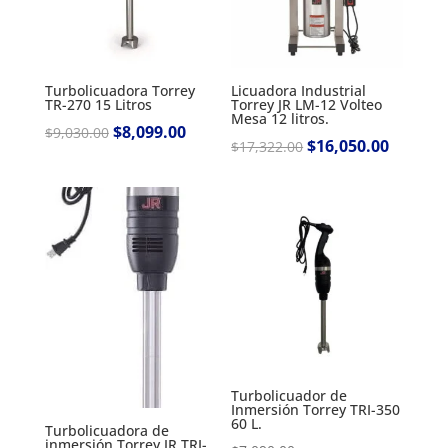
Turbolicuadora Torrey
Licuadora Industrial
TR-270 15 Litros
Torrey JR LM-12 Volteo
Mesa 12 litros.
Original
$
8,099.00
Current
$
9,030.00
Original
$
16,050.00
Current
$
17,322.00
price
price
price
price
was:
is:
was:
is:
$9,030.00.
$8,099.00.
$17,322.00.
$16,050.
Turbolicuador de
Inmersión Torrey TRI-350
60 L.
Turbolicuadora de
inmersión Torrey JR TRI-