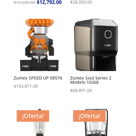
Original
$
12,792.00
Current
$
28,050.00
$
13,609.00
price
price
was:
is:
$13,609.00.
$12,792.00.
Zumex SPEED UP 08576
Zumex Soul Series 2
Modelo 10268
$
143,871.00
$
68,891.00
¡Oferta!
¡Oferta!