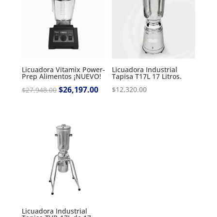
Licuadora Vitamix Power-
Licuadora Industrial
Prep Alimentos ¡NUEVO!
Tapisa T17L 17 Litros.
Original
$
26,197.00
Current
$
12,320.00
$
27,948.00
price
price
was:
is:
$27,948.00.
$26,197.00.
Licuadora Industrial