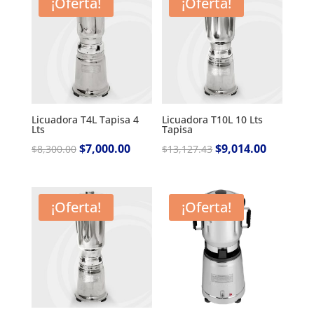
¡Oferta!
¡Oferta!
Licuadora T4L Tapisa 4
Licuadora T10L 10 Lts
Lts
Tapisa
Original
$
7,000.00
Current
Original
$
9,014.00
Current
$
8,300.00
$
13,127.43
price
price
price
price
was:
is:
was:
is:
$8,300.00.
$7,000.00.
$13,127.43.
$9,014.00.
¡Oferta!
¡Oferta!