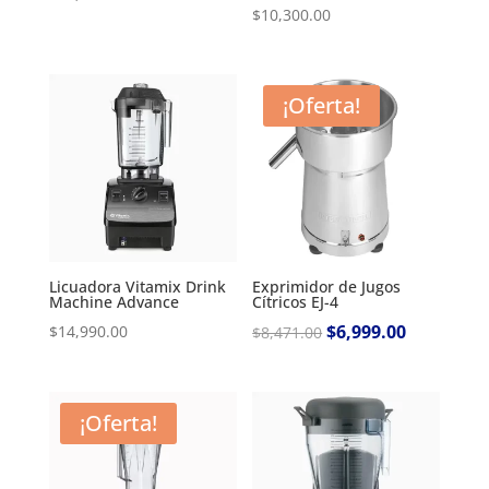
$
10,300.00
¡Oferta!
Licuadora Vitamix Drink
Exprimidor de Jugos
Machine Advance
Cítricos EJ-4
Original
$
6,999.00
Current
$
14,990.00
$
8,471.00
price
price
was:
is:
$8,471.00.
$6,999.00.
¡Oferta!