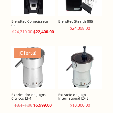
Blendtec Connoisseur
Blendtec Stealth 885
825
$
24,098.00
Original
Current
$
24,210.00
$
22,400.00
price
price
was:
is:
$24,210.00.
$22,400.00.
¡Oferta!
Exprimidor de Jugos
Extracto de Jugo
Cítricos EJ-4
International EX-5
Original
Current
$
8,471.00
$
6,999.00
$
10,300.00
price
price