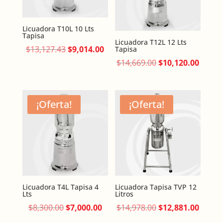
Licuadora T10L 10 Lts
Tapisa
Licuadora T12L 12 Lts
Original
Current
$
13,127.43
$
9,014.00
Tapisa
price
price
Original
Curre
$
14,669.00
$
10,120.00
was:
is:
price
price
$13,127.43.
$9,014.00.
was:
is:
$14,669.00.
$10,12
¡Oferta!
¡Oferta!
Licuadora T4L Tapisa 4
Licuadora Tapisa TVP 12
Lts
Litros
Original
Current
Original
Curre
$
8,300.00
$
7,000.00
$
14,978.00
$
12,881.00
price
price
price
price