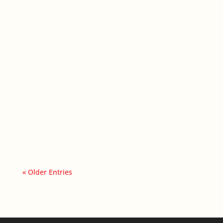
En el mundo gastronómico, cada minuto y
cada...
« Older Entries