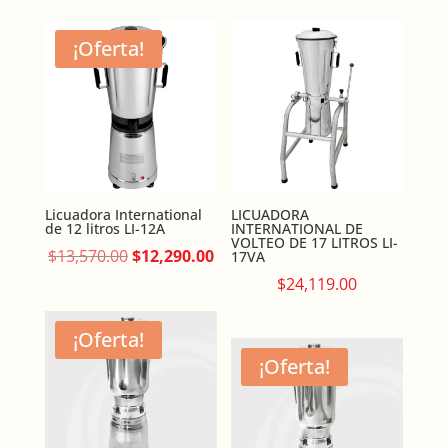
was:
is:
$22,800.00.
$20,981.00.
¡Oferta!
Licuadora International
LICUADORA
de 12 litros LI-12A
INTERNATIONAL DE
VOLTEO DE 17 LITROS LI-
Original
Current
$
13,570.00
$
12,290.00
17VA
price
price
$
24,119.00
was:
is:
$13,570.00.
$12,290.00.
¡Oferta!
¡Oferta!