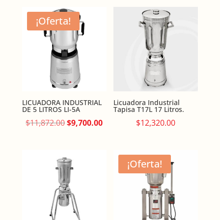
$7,579.00.
$6,300.
¡Oferta!
LICUADORA INDUSTRIAL
Licuadora Industrial
DE 5 LITROS LI-5A
Tapisa T17L 17 Litros.
Original
Current
$
11,872.00
$
9,700.00
$
12,320.00
price
price
was:
is:
$11,872.00.
$9,700.00.
¡Oferta!