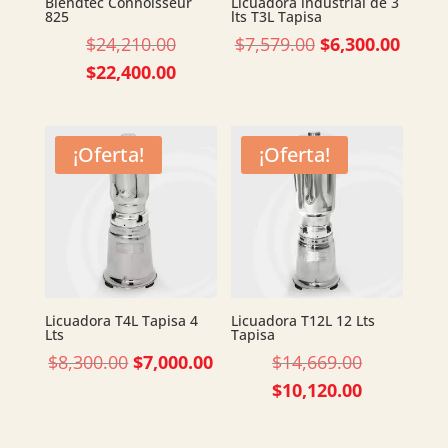
Blendtec Connoisseur
Licuadora industrial de 3
825
lts T3L Tapisa
Original
Original
Curre
$
24,210.00
$
7,579.00
$
6,300.00
price
price
price
Current
$
22,400.00
was:
was:
is:
price
$24,210.00.
$7,579.00.
$6,30
is:
$22,400.00.
¡Oferta!
¡Oferta!
Licuadora T4L Tapisa 4
Licuadora T12L 12 Lts
Lts
Tapisa
Original
Current
Original
$
8,300.00
$
7,000.00
$
14,669.00
price
price
price
Current
$
10,120.00
was:
is:
was:
price
$8,300.00.
$7,000.00.
$14,669.00
is: