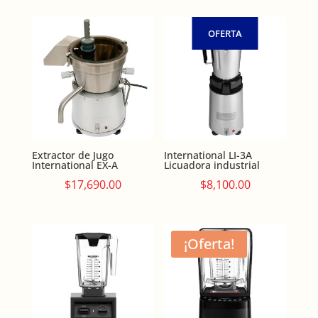
was:
is:
$8,471.00.
$6,999.00.
OFERTA
Extractor de Jugo
International LI-3A
International EX-A
Licuadora industrial
$
17,690.00
$
8,100.00
¡Oferta!