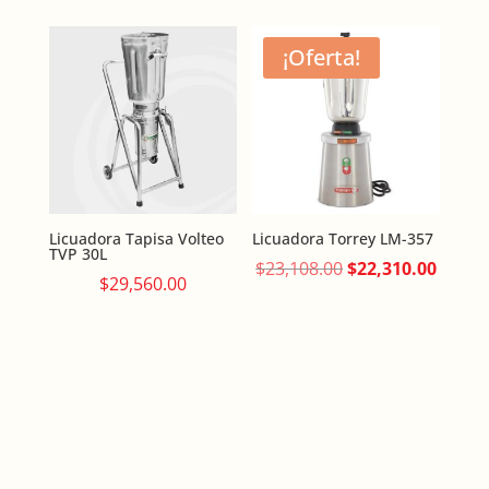
was:
is:
was:
is:
$8,300.00.
$7,000.00.
$14,978.00.
$12,88
¡Oferta!
Licuadora Tapisa Volteo
Licuadora Torrey LM-357
TVP 30L
Original
Curre
$
23,108.00
$
22,310.00
$
29,560.00
price
price
was:
is:
$23,108.00.
$22,31