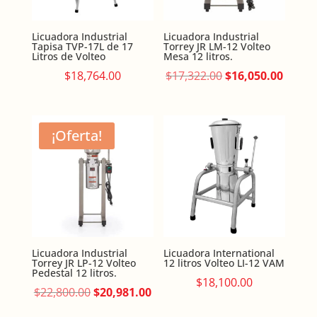
Licuadora Industrial
Licuadora Industrial
Tapisa TVP-17L de 17
Torrey JR LM-12 Volteo
Litros de Volteo
Mesa 12 litros.
Original
Curre
$
18,764.00
$
17,322.00
$
16,050.00
price
price
was:
is:
$17,322.00.
$16,05
¡Oferta!
Licuadora Industrial
Licuadora International
Torrey JR LP-12 Volteo
12 litros Volteo LI-12 VAM
Pedestal 12 litros.
$
18,100.00
Original
Current
$
22,800.00
$
20,981.00
price
price