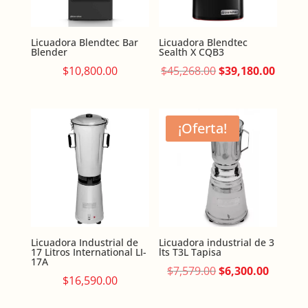
Licuadora Blendtec Bar
Licuadora Blendtec
Blender
Sealth X CQB3
Original
Curre
$
10,800.00
$
45,268.00
$
39,180.00
price
price
was:
is:
$45,268.00.
$39,18
¡Oferta!
Licuadora Industrial de
Licuadora industrial de 3
17 Litros International LI-
lts T3L Tapisa
17A
Original
Curren
$
7,579.00
$
6,300.00
$
16,590.00
price
price
was:
is: