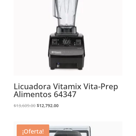
Licuadora Vitamix Vita-Prep
Alimentos 64347
Original
Current
$
13,609.00
$
12,792.00
price
price
was:
is:
$13,609.00.
$12,792.00.
¡Oferta!