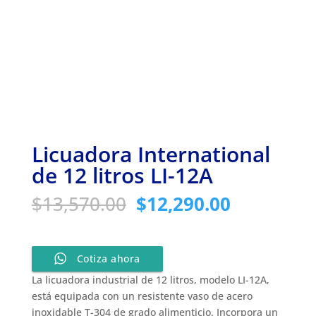
Licuadora International
de 12 litros LI-12A
Original
Current
$
13,570.00
$
12,290.00
price
price
was:
is:
$13,570.00.
$12,290.0
Cotiza ahora
La licuadora industrial de 12 litros, modelo LI-12A,
está equipada con un resistente vaso de acero
inoxidable T-304 de grado alimenticio. Incorpora un