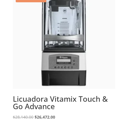
Licuadora Vitamix Touch &
Go Advance
Original
Current
$
28,140.00
$
26,472.00
price
price