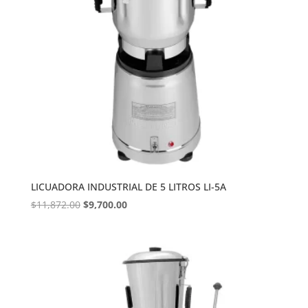
LICUADORA INDUSTRIAL DE 5 LITROS LI-5A
Original
Current
$
11,872.00
$
9,700.00
price
price
was:
is:
$11,872.00.
$9,700.00.