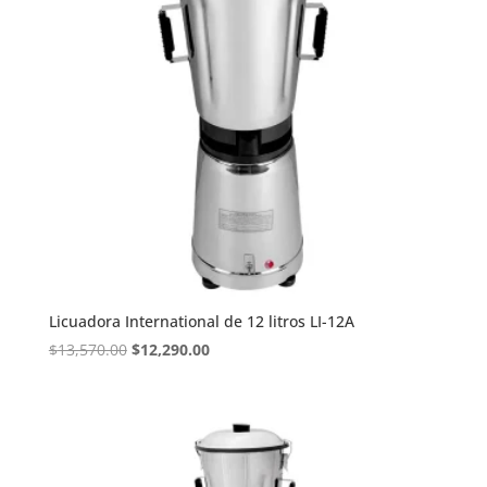
Licuadora International de 12 litros LI-12A
Original
Current
$
13,570.00
$
12,290.00
price
price
was:
is:
$13,570.00.
$12,290.00.