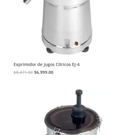
Exprimidor de Jugos Cítricos EJ-4
Original
Current
$
8,471.00
$
6,999.00
price
price
was:
is:
$8,471.00.
$6,999.00.