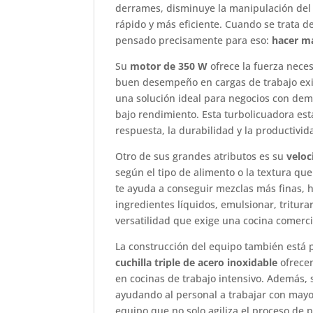
derrames, disminuye la manipulación del 
rápido y más eficiente. Cuando se trata d
pensado precisamente para eso:
hacer má
Su
motor de 350 W
ofrece la fuerza nece
buen desempeño en cargas de trabajo exi
una solución ideal para negocios con de
bajo rendimiento. Esta turbolicuadora es
respuesta, la durabilidad y la productivi
Otro de sus grandes atributos es su
veloc
según el tipo de alimento o la textura qu
te ayuda a conseguir mezclas más finas, 
ingredientes líquidos, emulsionar, tritur
versatilidad que exige una cocina comerc
La construcción del equipo también está 
cuchilla triple de acero inoxidable
ofrecen
en cocinas de trabajo intensivo. Además,
ayudando al personal a trabajar con mayor
equipo que no solo agiliza el proceso de