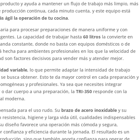
producto y ayuda a mantener un flujo de trabajo más limpio, más
e producción continua, cada minuto cuenta, y este equipo está
s ágil la operación de tu cocina
.
saria para procesar preparaciones de manera uniforme y con
gentes. La capacidad de trabajar hasta
60 litros
la convierte en
manda constante, donde no basta con equipos domésticos o de
tá hecha para ambientes profesionales en los que la velocidad de
dad son factores decisivos para vender más y atender mejor.
idad variable
, lo que permite adaptar la intensidad de trabajo
e se busca obtener. Esto te da mayor control en cada preparación y
homogéneas y profesionales. Ya sea que necesites integrar
ar o dar cuerpo a una preparación, la
TRI-350
responde con la
ial moderna.
pensada para el uso rudo. Su
brazo de acero inoxidable
y su
 resistencia, higiene y larga vida útil, cualidades indispensables
 su diseño favorece una operación más cómoda y segura,
 confianza y eficiencia durante la jornada. El resultado es un
 producción, sino que también aporta confianza para operar de