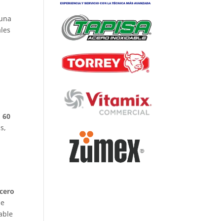
una
ales
a
60
s,
cero
de
able