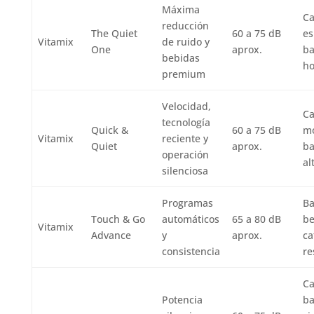
Máxima
Ca
reducción
The Quiet
60 a 75 dB
es
Vitamix
de ruido y
One
aprox.
ba
bebidas
ho
premium
Velocidad,
Ca
tecnología
Quick &
60 a 75 dB
mo
Vitamix
reciente y
Quiet
aprox.
ba
operación
al
silenciosa
Programas
Ba
Touch & Go
automáticos
65 a 80 dB
be
Vitamix
Advance
y
aprox.
ca
consistencia
re
Ca
Potencia
ba