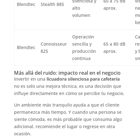
silenciosa y
60 a 75 dB
vi
Blendtec
Stealth 885
alto
aprox.
ne
volumen
m
be
Operación
Ca
Connoisseur
sencilla y
65 a 80 dB
re
Blendtec
825
producción
aprox.
y 
continua
sm
Más allá del ruido: impacto real en el negocio
Invertir en una
licuadora silenciosa para cafetería
no es solo una mejora técnica, es una decisión que
influye directamente en cómo se percibe tu negocio.
Un ambiente más tranquilo ayuda a que el cliente
permanezca más tiempo. Y cuando una persona se
siente cómoda, es más probable que consuma algo
adicional, recomiende el lugar o regrese en otra
ocasión.