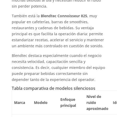
muchas bebidas al día y necesitan reducir el ruido
sin perder potencia.
También está la
Blendtec Connoisseur 825
, muy
popular en cafeterías, barras de smoothies,
restaurantes y cadenas de bebidas. Su ventaja
principal es que facilita la operación diaria: permite
estandarizar recetas, acelerar el servicio y mantener
un ambiente más controlado en cuestión de sonido.
Blendtec destaca especialmente cuando el negocio
necesita velocidad, capacitación sencilla y
consistencia. Es decir, cualquier miembro del equipo
puede preparar bebidas correctamente sin
depender tanto de la experiencia del operador.
Tabla comparativa de modelos silenciosos
Nivel de
Enfoque
Marca
Modelo
ruido
Id
principal
aproximado