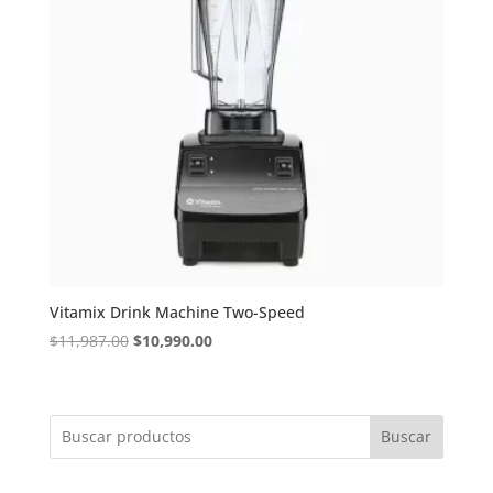
Vitamix Drink Machine Two-Speed
Original
Current
$
11,987.00
$
10,990.00
price
price
was:
is:
$11,987.00.
$10,990.00.
Buscar