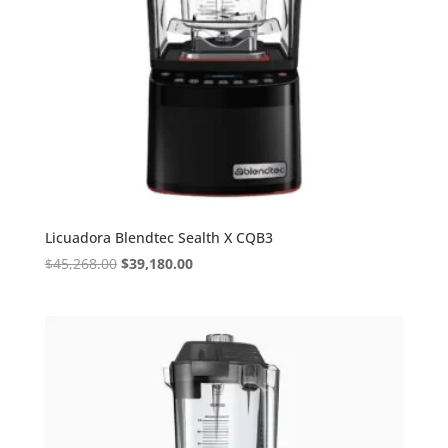
Licuadora Blendtec Sealth X CQB3
Original
Current
$
45,268.00
$
39,180.00
price
price
was:
is:
$45,268.00.
$39,180.00.