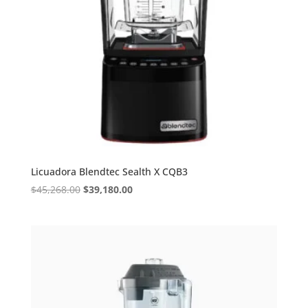
Licuadora Blendtec Sealth X CQB3
Original
Current
$
45,268.00
$
39,180.00
price
price
was:
is:
$45,268.00.
$39,180.00.