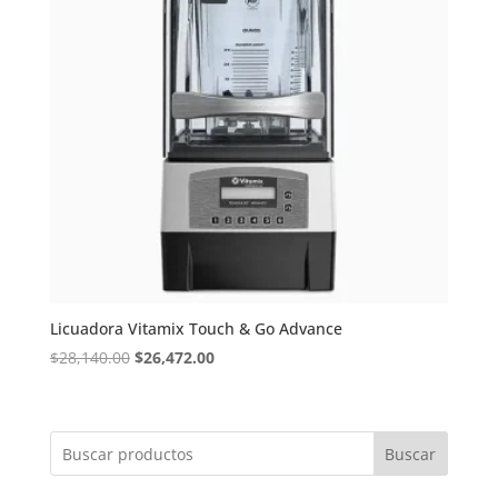
Licuadora Vitamix Touch & Go Advance
Original
Current
$
28,140.00
$
26,472.00
price
price
was:
is:
$28,140.00.
$26,472.00.
Buscar