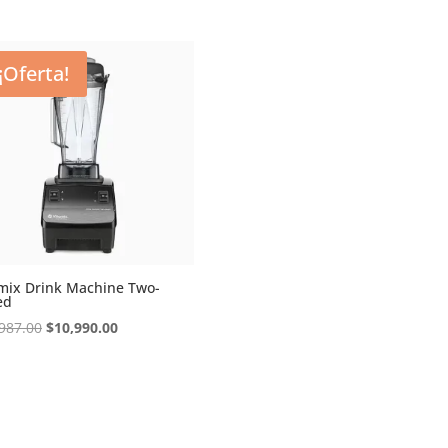
¡Oferta!
mix Drink Machine Two-
ed
Original
Current
987.00
$
10,990.00
price
price
was:
is:
$11,987.00.
$10,990.00.