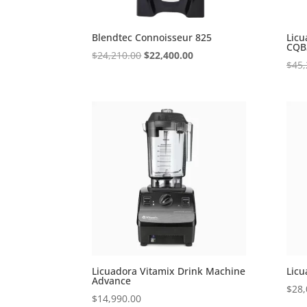
Blendtec Connoisseur 825
Licu
CQB
Original
Current
$
24,210.00
$
22,400.00
$
45,
price
price
was:
is:
$24,210.00.
$22,400.00.
Licuadora Vitamix Drink Machine
Licu
Advance
$
28,
$
14,990.00