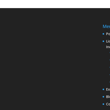
Me
Po
Li
In
Ex
Bl
Co