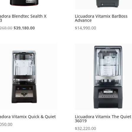
adora Blendtec Sealth X
Licuadora Vitamix BarBoss
3
Advance
Original
Current
268.00
$
39,180.00
$
14,990.00
price
price
was:
is:
$45,268.00.
$39,180.00.
adora Vitamix Quick & Quiet
Licuadora Vitamix The Quiet
36019
050.00
$
32,220.00